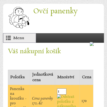
Přejít k hlavnímu obsahu
Ovčí panenky
Menu
Váš nákupní košík
Jednotková
Položka
Množství
Cena
cena
Panenka
na
kroužku -
Cena panenky
170
pro
170,-Kč