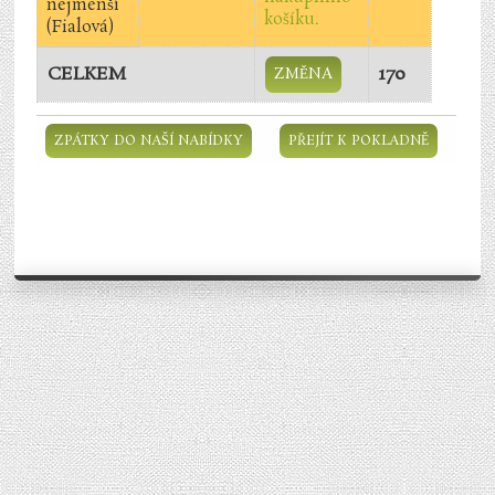
nejmenší
(Fialová)
CELKEM
170