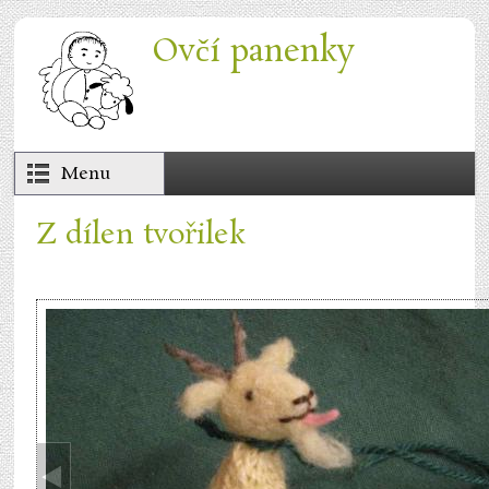
Přejít k hlavnímu obsahu
Ovčí panenky
Menu
Z dílen tvořilek